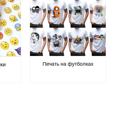
согласился. Позвонили чере
сообщили, что все готово. 
персонал, что удивило еще
Вернусь с еще большим об
Печать на футболках
йки