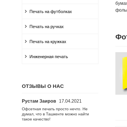
бума
фоль
Печать на футболках
Печать на ручках
Фо
Печать на кружках
Инженерная печать
ОТЗЫВЫ О НАС
Рустам Заиров
17.04.2021
Алиса
15.02
количестве
Офсетная печать просто нечто. Не
Заказала визит
ь на
думал, что в Ташкенте можно найти
Спасибо
 дней. Это
такое качество!
ло,