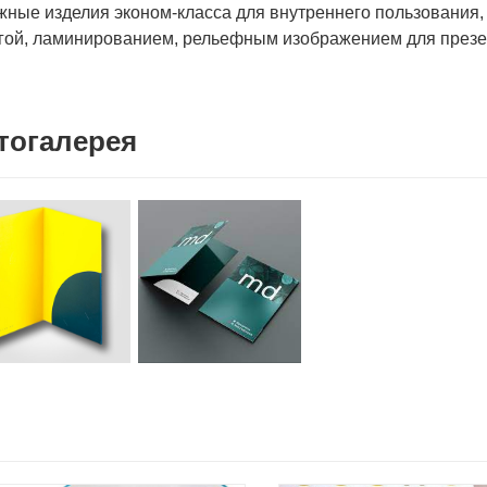
жные изделия эконом-класса для внутреннего пользования,
гой, ламинированием, рельефным изображением для презе
тогалерея
.2020
Sherzod Umurov
02.12.2019
ки. Качество на высоте.
Заказывал печать логотипа на ручках.
З
Сделали в срок. Цена чуть выше, чем у
Д
остальных, но не так заметно, когда есть
п
уверенность в качестве