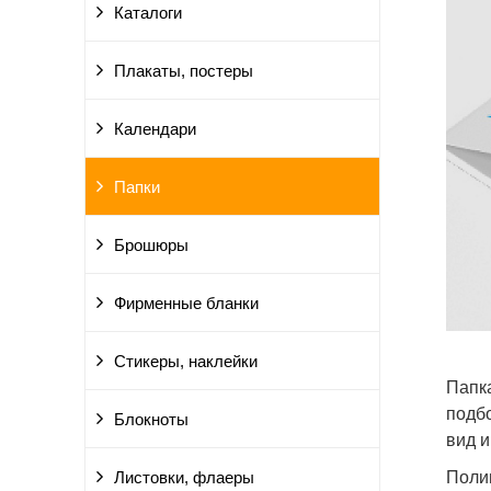
Каталоги
Плакаты, постеры
Календари
Папки
Брошюры
Фирменные бланки
Стикеры, наклейки
Папка
подб
Блокноты
вид и
Полиг
Листовки, флаеры