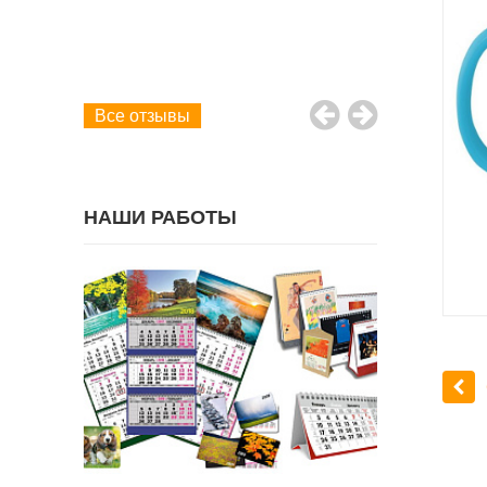
 день и
рамотный
больше.
емом.
Все отзывы
НАШИ РАБОТЫ